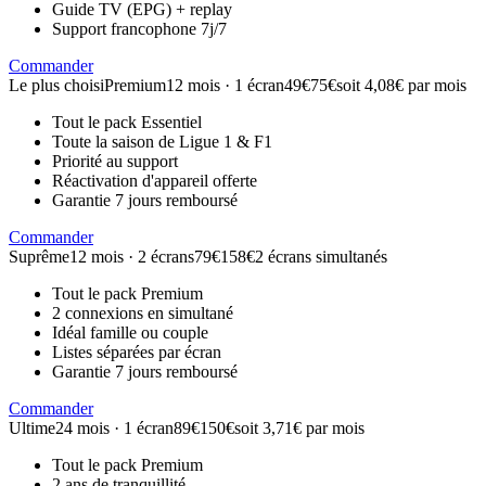
Guide TV (EPG) + replay
Support francophone 7j/7
Commander
Le plus choisi
Premium
12 mois · 1 écran
49€
75€
soit 4,08€ par mois
Tout le pack Essentiel
Toute la saison de Ligue 1 & F1
Priorité au support
Réactivation d'appareil offerte
Garantie 7 jours remboursé
Commander
Suprême
12 mois · 2 écrans
79€
158€
2 écrans simultanés
Tout le pack Premium
2 connexions en simultané
Idéal famille ou couple
Listes séparées par écran
Garantie 7 jours remboursé
Commander
Ultime
24 mois · 1 écran
89€
150€
soit 3,71€ par mois
Tout le pack Premium
2 ans de tranquillité