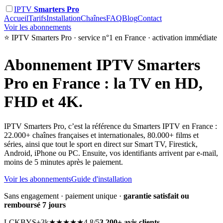
IPTV
Smarters Pro
Accueil
Tarifs
Installation
Chaînes
FAQ
Blog
Contact
Voir les abonnements
⭐ IPTV Smarters Pro · service n°1 en France · activation immédiate
Abonnement
IPTV Smarters
Pro
en France : la TV en HD,
FHD et 4K.
IPTV Smarters Pro, c’est la référence du Smarters IPTV en France :
22.000+ chaînes françaises et internationales, 80.000+ films et
séries, ainsi que tout le sport en direct sur Smart TV, Firestick,
Android, iPhone ou PC. Ensuite, vos identifiants arrivent par e-mail,
moins de 5 minutes après le paiement.
Voir les abonnements
Guide d'installation
Sans engagement · paiement unique ·
garantie satisfait ou
remboursé 7 jours
LC
KB
YS
+3k
★★★★★
4,8/5
3.200+ avis clients