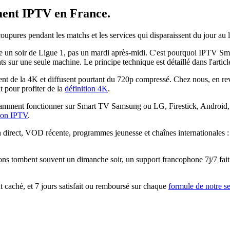
ent IPTV
en France.
 coupures pendant les matchs et les services qui disparaissent du jour a
 soir de Ligue 1, pas un mardi après-midi. C'est pourquoi IPTV Smarte
nts sur une seule machine. Le principe technique est détaillé dans l'artic
 de la 4K et diffusent pourtant du 720p compressé. Chez nous, en reva
 pour profiter de la
définition 4K
.
mment fonctionner sur Smart TV Samsung ou LG, Firestick, Android, i
tion IPTV
.
n direct, VOD récente, programmes jeunesse et chaînes internationales 
ons tombent souvent un dimanche soir, un support francophone 7j/7 fait 
caché, et 7 jours satisfait ou remboursé sur chaque
formule de notre s