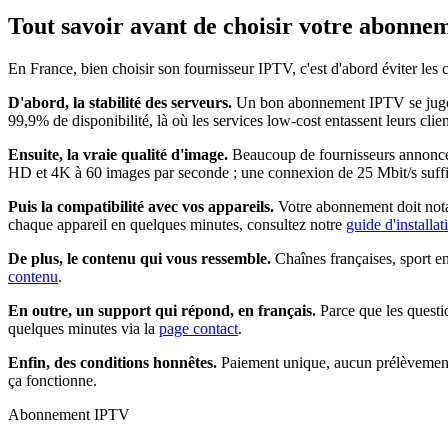
Tout savoir avant de choisir votre
abonnem
En France, bien choisir son fournisseur IPTV, c'est d'abord éviter les
D'abord, la stabilité des serveurs.
Un bon abonnement IPTV se juge un
99,9% de disponibilité, là où les services low-cost entassent leurs clie
Ensuite, la vraie qualité d'image.
Beaucoup de fournisseurs annoncent
HD et 4K à 60 images par seconde ; une connexion de 25 Mbit/s suffit
Puis la compatibilité avec vos appareils.
Votre abonnement doit nota
chaque appareil en quelques minutes, consultez notre
guide d'installa
De plus, le contenu qui vous ressemble.
Chaînes françaises, sport e
contenu
.
En outre, un support qui répond, en français.
Parce que les questi
quelques minutes via la
page contact
.
Enfin, des conditions honnêtes.
Paiement unique, aucun prélèvement 
ça fonctionne.
Abonnement IPTV