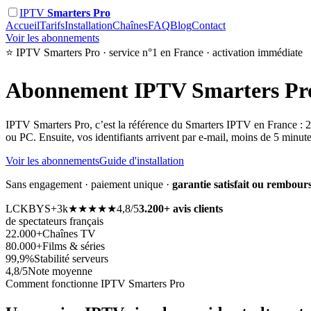
IPTV
Smarters Pro
Accueil
Tarifs
Installation
Chaînes
FAQ
Blog
Contact
Voir les abonnements
⭐ IPTV Smarters Pro · service n°1 en France · activation immédiate
Abonnement
IPTV Smarters Pr
IPTV Smarters Pro, c’est la référence du Smarters IPTV en France : 22.
ou PC. Ensuite, vos identifiants arrivent par e-mail, moins de 5 minut
Voir les abonnements
Guide d'installation
Sans engagement · paiement unique ·
garantie satisfait ou rembours
LC
KB
YS
+3k
★★★★★
4,8/5
3.200+ avis clients
de spectateurs français
22.000+
Chaînes TV
80.000+
Films & séries
99,9%
Stabilité serveurs
4,8/5
Note moyenne
Comment fonctionne IPTV Smarters Pro