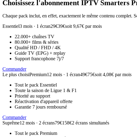
Choisissez l'abonnement
IPTV Smarters P
Chaque pack inclut, en effet, exactement le même contenu complet. Se
Essentiel
3 mois · 1 écran
29€
39€
soit 9,67€ par mois
22.000+ chaînes TV
80.000+ films & séries
Qualité HD / FHD / 4K
Guide TV (EPG) + replay
Support francophone 7j/7
Commander
Le plus choisi
Premium
12 mois · 1 écran
49€
75€
soit 4,08€ par mois
Tout le pack Essentiel
Toute la saison de Ligue 1 & F1
Priorité au support
Réactivation d'appareil offerte
Garantie 7 jours remboursé
Commander
Suprême
12 mois · 2 écrans
79€
158€
2 écrans simultanés
Tout le pack Premium