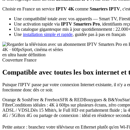
Choisir en France un service
IPTV 4K
comme
Smarters IPTV
, c'es
Une compatibilité totale avec vos appareils — Smart TV, Firest
Une activation rapide via
IPTV Smarters Pro
, identifiants r
Un catalogue gigantesque mis à jour quotidiennement : 22.000+ 
Une
installation simple et rapide
, guidée pas à pas en français
4K · 60fps
Sport, cinéma et séries
en ultra haute définition
Couverture France
Compatible avec toutes les box internet
et 
Puisque l'IPTV passe par votre connexion Internet existante, il n'y
fonctionne donc dès ce soir.
Orange & Sosh
Free & Freebox
SFR & RED
Bouygues & B&You
Sta
Fibre
Conditions idéales : 4K à 60fps sur plusieurs écrans, zéro compr
ADSL / VDSL
Dès 15 Mbit/s, le Full HD est parfaitement fluide ; la 
4G / 5G
Box 4G ou partage de connexion : idéal en résidence seconda
Petite astuce : branchez votre téléviseur en Ethernet plutôt qu'en Wi-F