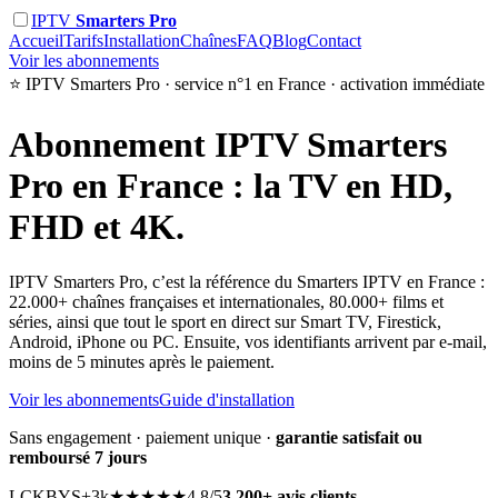
IPTV
Smarters Pro
Accueil
Tarifs
Installation
Chaînes
FAQ
Blog
Contact
Voir les abonnements
⭐ IPTV Smarters Pro · service n°1 en France · activation immédiate
Abonnement
IPTV Smarters
Pro
en France : la TV en HD,
FHD et 4K.
IPTV Smarters Pro, c’est la référence du Smarters IPTV en France :
22.000+ chaînes françaises et internationales, 80.000+ films et
séries, ainsi que tout le sport en direct sur Smart TV, Firestick,
Android, iPhone ou PC. Ensuite, vos identifiants arrivent par e-mail,
moins de 5 minutes après le paiement.
Voir les abonnements
Guide d'installation
Sans engagement · paiement unique ·
garantie satisfait ou
remboursé 7 jours
LC
KB
YS
+3k
★★★★★
4,8/5
3.200+ avis clients