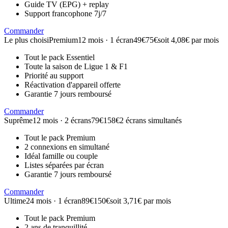
Guide TV (EPG) + replay
Support francophone 7j/7
Commander
Le plus choisi
Premium
12 mois · 1 écran
49€
75€
soit 4,08€ par mois
Tout le pack Essentiel
Toute la saison de Ligue 1 & F1
Priorité au support
Réactivation d'appareil offerte
Garantie 7 jours remboursé
Commander
Suprême
12 mois · 2 écrans
79€
158€
2 écrans simultanés
Tout le pack Premium
2 connexions en simultané
Idéal famille ou couple
Listes séparées par écran
Garantie 7 jours remboursé
Commander
Ultime
24 mois · 1 écran
89€
150€
soit 3,71€ par mois
Tout le pack Premium
2 ans de tranquillité