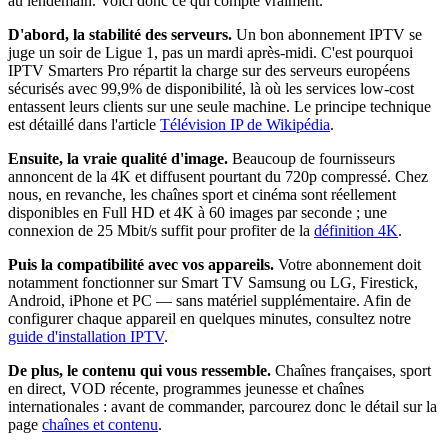
au lendemain. Voici donc ce qui compte vraiment.
D'abord, la stabilité des serveurs.
Un bon abonnement IPTV se
juge un soir de Ligue 1, pas un mardi après-midi. C'est pourquoi
IPTV Smarters Pro répartit la charge sur des serveurs européens
sécurisés avec 99,9% de disponibilité, là où les services low-cost
entassent leurs clients sur une seule machine. Le principe technique
est détaillé dans l'article
Télévision IP de Wikipédia
.
Ensuite, la vraie qualité d'image.
Beaucoup de fournisseurs
annoncent de la 4K et diffusent pourtant du 720p compressé. Chez
nous, en revanche, les chaînes sport et cinéma sont réellement
disponibles en Full HD et 4K à 60 images par seconde ; une
connexion de 25 Mbit/s suffit pour profiter de la
définition 4K
.
Puis la compatibilité avec vos appareils.
Votre abonnement doit
notamment fonctionner sur Smart TV Samsung ou LG, Firestick,
Android, iPhone et PC — sans matériel supplémentaire. Afin de
configurer chaque appareil en quelques minutes, consultez notre
guide d'installation IPTV
.
De plus, le contenu qui vous ressemble.
Chaînes françaises, sport
en direct, VOD récente, programmes jeunesse et chaînes
internationales : avant de commander, parcourez donc le détail sur la
page
chaînes et contenu
.