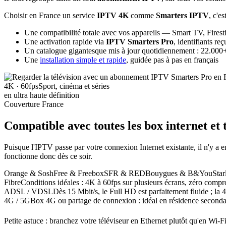
Choisir en France un service
IPTV 4K
comme
Smarters IPTV
, c'es
Une compatibilité totale avec vos appareils — Smart TV, Firest
Une activation rapide via
IPTV Smarters Pro
, identifiants r
Un catalogue gigantesque mis à jour quotidiennement : 22.000+ 
Une
installation simple et rapide
, guidée pas à pas en français
4K · 60fps
Sport, cinéma et séries
en ultra haute définition
Couverture France
Compatible avec toutes les box internet
et 
Puisque l'IPTV passe par votre connexion Internet existante, il n'y
fonctionne donc dès ce soir.
Orange & Sosh
Free & Freebox
SFR & RED
Bouygues & B&You
Sta
Fibre
Conditions idéales : 4K à 60fps sur plusieurs écrans, zéro compr
ADSL / VDSL
Dès 15 Mbit/s, le Full HD est parfaitement fluide ; la 
4G / 5G
Box 4G ou partage de connexion : idéal en résidence seconda
Petite astuce : branchez votre téléviseur en Ethernet plutôt qu'en Wi-F