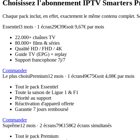
Choisissez l'abonnement
IPTV Smarters P
Chaque pack inclut, en effet, exactement le même contenu complet. Se
Essentiel
3 mois · 1 écran
29€
39€
soit 9,67€ par mois
22.000+ chaînes TV
80.000+ films & séries
Qualité HD / FHD / 4K
Guide TV (EPG) + replay
Support francophone 7j/7
Commander
Le plus choisi
Premium
12 mois · 1 écran
49€
75€
soit 4,08€ par mois
Tout le pack Essentiel
Toute la saison de Ligue 1 & F1
Priorité au support
Réactivation d'appareil offerte
Garantie 7 jours remboursé
Commander
Suprême
12 mois · 2 écrans
79€
158€
2 écrans simultanés
Tout le pack Premium