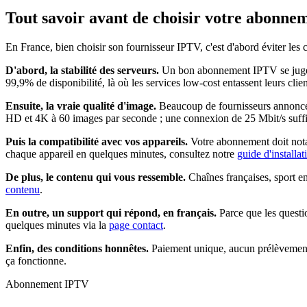
Tout savoir avant de choisir votre
abonnem
En France, bien choisir son fournisseur IPTV, c'est d'abord éviter les
D'abord, la stabilité des serveurs.
Un bon abonnement IPTV se juge un
99,9% de disponibilité, là où les services low-cost entassent leurs clie
Ensuite, la vraie qualité d'image.
Beaucoup de fournisseurs annoncent
HD et 4K à 60 images par seconde ; une connexion de 25 Mbit/s suffit
Puis la compatibilité avec vos appareils.
Votre abonnement doit nota
chaque appareil en quelques minutes, consultez notre
guide d'installa
De plus, le contenu qui vous ressemble.
Chaînes françaises, sport e
contenu
.
En outre, un support qui répond, en français.
Parce que les questi
quelques minutes via la
page contact
.
Enfin, des conditions honnêtes.
Paiement unique, aucun prélèvement 
ça fonctionne.
Abonnement IPTV