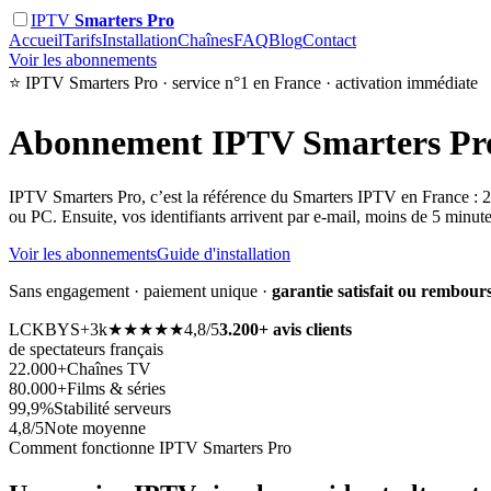
IPTV
Smarters Pro
Accueil
Tarifs
Installation
Chaînes
FAQ
Blog
Contact
Voir les abonnements
⭐ IPTV Smarters Pro · service n°1 en France · activation immédiate
Abonnement
IPTV Smarters Pr
IPTV Smarters Pro, c’est la référence du Smarters IPTV en France : 22.
ou PC. Ensuite, vos identifiants arrivent par e-mail, moins de 5 minut
Voir les abonnements
Guide d'installation
Sans engagement · paiement unique ·
garantie satisfait ou rembours
LC
KB
YS
+3k
★★★★★
4,8/5
3.200+ avis clients
de spectateurs français
22.000+
Chaînes TV
80.000+
Films & séries
99,9%
Stabilité serveurs
4,8/5
Note moyenne
Comment fonctionne IPTV Smarters Pro