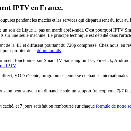
ent IPTV
en France.
 coupures pendant les matchs et les services qui disparaissent du jour a
 soir de Ligue 1, pas un mardi après-midi. C'est pourquoi IPTV Smarte
nts sur une seule machine. Le principe technique est détaillé dans l'artic
 de la 4K et diffusent pourtant du 720p compressé. Chez nous, en reva
 pour profiter de la
définition 4K
.
mment fonctionner sur Smart TV Samsung ou LG, Firestick, Android, i
tion IPTV
.
n direct, VOD récente, programmes jeunesse et chaînes internationales 
ons tombent souvent un dimanche soir, un support francophone 7j/7 fait 
caché, et 7 jours satisfait ou remboursé sur chaque
formule de notre s