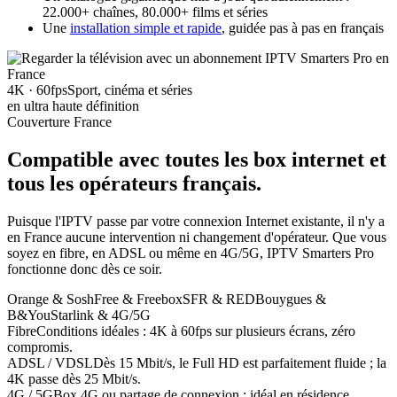
22.000+ chaînes, 80.000+ films et séries
Une
installation simple et rapide
, guidée pas à pas en français
4K · 60fps
Sport, cinéma et séries
en ultra haute définition
Couverture France
Compatible avec toutes les box internet
et
tous les opérateurs français
.
Puisque l'IPTV passe par votre connexion Internet existante, il n'y a
en France aucune intervention ni changement d'opérateur. Que vous
soyez en fibre, en ADSL ou même en 4G/5G, IPTV Smarters Pro
fonctionne donc dès ce soir.
Orange & Sosh
Free & Freebox
SFR & RED
Bouygues &
B&You
Starlink & 4G/5G
Fibre
Conditions idéales : 4K à 60fps sur plusieurs écrans, zéro
compromis.
ADSL / VDSL
Dès 15 Mbit/s, le Full HD est parfaitement fluide ; la
4K passe dès 25 Mbit/s.
4G / 5G
Box 4G ou partage de connexion : idéal en résidence