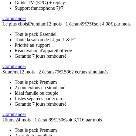
Guide TV (EPG) + replay
Support francophone 7j/7
Commander
Le plus choisi
Premium
12 mois · 1 écran
49€
75€
soit 4,08€ par mois
Tout le pack Essentiel
Toute la saison de Ligue 1 & F1
Priorité au support
Réactivation d'appareil offerte
Garantie 7 jours remboursé
Commander
Suprême
12 mois · 2 écrans
79€
158€
2 écrans simultanés
Tout le pack Premium
2 connexions en simultané
Idéal famille ou couple
Listes séparées par écran
Garantie 7 jours remboursé
Commander
Ultime
24 mois · 1 écran
89€
150€
soit 3,71€ par mois
Tout le pack Premium
2 ans de tranquillité