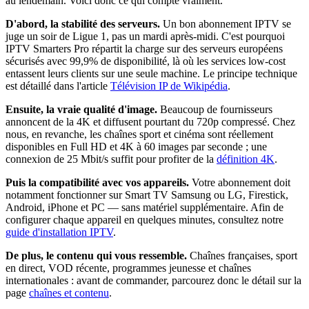
au lendemain. Voici donc ce qui compte vraiment.
D'abord, la stabilité des serveurs.
Un bon abonnement IPTV se
juge un soir de Ligue 1, pas un mardi après-midi. C'est pourquoi
IPTV Smarters Pro répartit la charge sur des serveurs européens
sécurisés avec 99,9% de disponibilité, là où les services low-cost
entassent leurs clients sur une seule machine. Le principe technique
est détaillé dans l'article
Télévision IP de Wikipédia
.
Ensuite, la vraie qualité d'image.
Beaucoup de fournisseurs
annoncent de la 4K et diffusent pourtant du 720p compressé. Chez
nous, en revanche, les chaînes sport et cinéma sont réellement
disponibles en Full HD et 4K à 60 images par seconde ; une
connexion de 25 Mbit/s suffit pour profiter de la
définition 4K
.
Puis la compatibilité avec vos appareils.
Votre abonnement doit
notamment fonctionner sur Smart TV Samsung ou LG, Firestick,
Android, iPhone et PC — sans matériel supplémentaire. Afin de
configurer chaque appareil en quelques minutes, consultez notre
guide d'installation IPTV
.
De plus, le contenu qui vous ressemble.
Chaînes françaises, sport
en direct, VOD récente, programmes jeunesse et chaînes
internationales : avant de commander, parcourez donc le détail sur la
page
chaînes et contenu
.