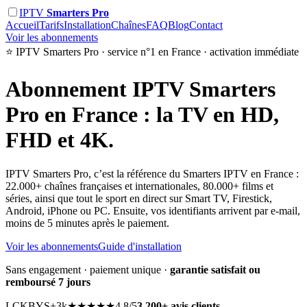
IPTV
Smarters Pro
Accueil
Tarifs
Installation
Chaînes
FAQ
Blog
Contact
Voir les abonnements
⭐ IPTV Smarters Pro · service n°1 en France · activation immédiate
Abonnement
IPTV Smarters
Pro
en France : la TV en HD,
FHD et 4K.
IPTV Smarters Pro, c’est la référence du Smarters IPTV en France :
22.000+ chaînes françaises et internationales, 80.000+ films et
séries, ainsi que tout le sport en direct sur Smart TV, Firestick,
Android, iPhone ou PC. Ensuite, vos identifiants arrivent par e-mail,
moins de 5 minutes après le paiement.
Voir les abonnements
Guide d'installation
Sans engagement · paiement unique ·
garantie satisfait ou
remboursé 7 jours
LC
KB
YS
+3k
★★★★★
4,8/5
3.200+ avis clients