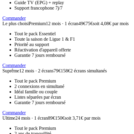
Guide TV (EPG) + replay
Support francophone 7j/7
Commander
Le plus choisi
Premium
12 mois · 1 écran
49€
75€
soit 4,08€ par mois
Tout le pack Essentiel
Toute la saison de Ligue 1 & F1
Priorité au support
Réactivation d'appareil offerte
Garantie 7 jours remboursé
Commander
Suprême
12 mois · 2 écrans
79€
158€
2 écrans simultanés
Tout le pack Premium
2 connexions en simultané
Idéal famille ou couple
Listes séparées par écran
Garantie 7 jours remboursé
Commander
Ultime
24 mois · 1 écran
89€
150€
soit 3,71€ par mois
Tout le pack Premium
2 ans de tranquillité