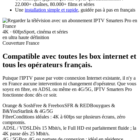
22.000+ chaînes, 80.000+ films et séries
Une
installation simple et rapide
, guidée pas à pas en français
4K · 60fps
Sport, cinéma et séries
en ultra haute définition
Couverture France
Compatible avec toutes les box internet
et
tous les opérateurs français
.
Puisque l'IPTV passe par votre connexion Internet existante, il n'y a
en France aucune intervention ni changement d'opérateur. Que vous
soyez en fibre, en ADSL ou même en 4G/5G, IPTV Smarters Pro
fonctionne donc dès ce soir.
Orange & Sosh
Free & Freebox
SFR & RED
Bouygues &
B&You
Starlink & 4G/5G
Fibre
Conditions idéales : 4K à 60fps sur plusieurs écrans, zéro
compromis.
ADSL / VDSL
Dès 15 Mbit/s, le Full HD est parfaitement fluide ; la
4K passe dès 25 Mbit/s.
4G / 5G
Box 4G ou partage de connexion : idéal en résidence