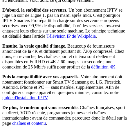
au lendemain. Voici donc ce qui compte vraiment.
D'abord, la stabilité des serveurs.
Un bon abonnement IPTV se
juge un soir de Ligue 1, pas un mardi après-midi. C'est pourquoi
IPTV Smarters Pro répartit la charge sur des serveurs européens
sécurisés avec 99,9% de disponibilité, là où les services low-cost
entassent leurs clients sur une seule machine. Le principe technique
est détaillé dans l'article
Télévision IP de Wikipédia
.
Ensuite, la vraie qualité d'image.
Beaucoup de fournisseurs
annoncent de la 4K et diffusent pourtant du 720p compressé. Chez
nous, en revanche, les chaînes sport et cinéma sont réellement
disponibles en Full HD et 4K à 60 images par seconde ; une
connexion de 25 Mbit/s suffit pour profiter de la
définition 4K
.
Puis la compatibilité avec vos appareils.
Votre abonnement doit
notamment fonctionner sur Smart TV Samsung ou LG, Firestick,
Android, iPhone et PC — sans matériel supplémentaire. Afin de
configurer chaque appareil en quelques minutes, consultez notre
guide d'installation IPTV
.
De plus, le contenu qui vous ressemble.
Chaînes françaises, sport
en direct, VOD récente, programmes jeunesse et chaînes
internationales : avant de commander, parcourez donc le détail sur la
page
chaînes et contenu
.