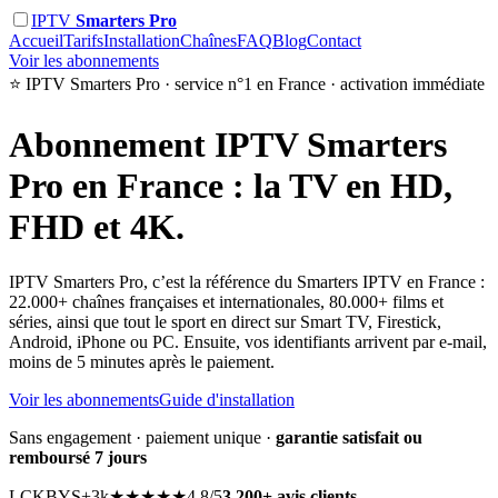
IPTV
Smarters Pro
Accueil
Tarifs
Installation
Chaînes
FAQ
Blog
Contact
Voir les abonnements
⭐ IPTV Smarters Pro · service n°1 en France · activation immédiate
Abonnement
IPTV Smarters
Pro
en France : la TV en HD,
FHD et 4K.
IPTV Smarters Pro, c’est la référence du Smarters IPTV en France :
22.000+ chaînes françaises et internationales, 80.000+ films et
séries, ainsi que tout le sport en direct sur Smart TV, Firestick,
Android, iPhone ou PC. Ensuite, vos identifiants arrivent par e-mail,
moins de 5 minutes après le paiement.
Voir les abonnements
Guide d'installation
Sans engagement · paiement unique ·
garantie satisfait ou
remboursé 7 jours
LC
KB
YS
+3k
★★★★★
4,8/5
3.200+ avis clients