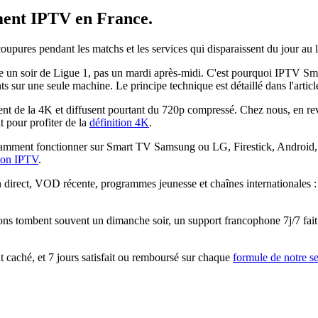
ent IPTV
en France.
 coupures pendant les matchs et les services qui disparaissent du jour a
 soir de Ligue 1, pas un mardi après-midi. C'est pourquoi IPTV Smarte
nts sur une seule machine. Le principe technique est détaillé dans l'artic
 de la 4K et diffusent pourtant du 720p compressé. Chez nous, en reva
 pour profiter de la
définition 4K
.
mment fonctionner sur Smart TV Samsung ou LG, Firestick, Android, i
tion IPTV
.
n direct, VOD récente, programmes jeunesse et chaînes internationales 
ons tombent souvent un dimanche soir, un support francophone 7j/7 fait 
caché, et 7 jours satisfait ou remboursé sur chaque
formule de notre s