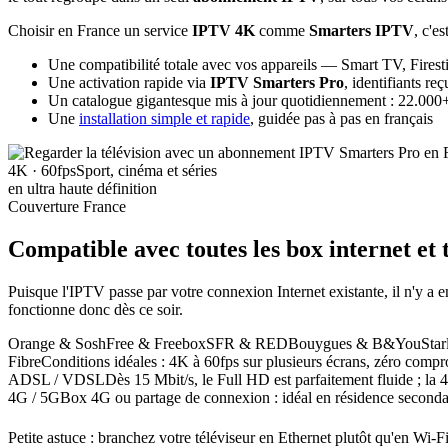
Choisir en France un service
IPTV 4K
comme
Smarters IPTV
, c'es
Une compatibilité totale avec vos appareils — Smart TV, Firest
Une activation rapide via
IPTV Smarters Pro
, identifiants r
Un catalogue gigantesque mis à jour quotidiennement : 22.000+ 
Une
installation simple et rapide
, guidée pas à pas en français
4K · 60fps
Sport, cinéma et séries
en ultra haute définition
Couverture France
Compatible avec toutes les box internet
et 
Puisque l'IPTV passe par votre connexion Internet existante, il n'y
fonctionne donc dès ce soir.
Orange & Sosh
Free & Freebox
SFR & RED
Bouygues & B&You
Sta
Fibre
Conditions idéales : 4K à 60fps sur plusieurs écrans, zéro compr
ADSL / VDSL
Dès 15 Mbit/s, le Full HD est parfaitement fluide ; la 
4G / 5G
Box 4G ou partage de connexion : idéal en résidence seconda
Petite astuce : branchez votre téléviseur en Ethernet plutôt qu'en Wi-F