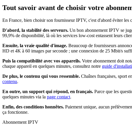
Tout savoir avant de choisir votre
abonnem
En France, bien choisir son fournisseur IPTV, c'est d'abord éviter les
D'abord, la stabilité des serveurs.
Un bon abonnement IPTV se juge un
99,9% de disponibilité, là où les services low-cost entassent leurs clie
Ensuite, la vraie qualité d'image.
Beaucoup de fournisseurs annoncent
HD et 4K à 60 images par seconde ; une connexion de 25 Mbit/s suffit
Puis la compatibilité avec vos appareils.
Votre abonnement doit nota
chaque appareil en quelques minutes, consultez notre
guide d'installa
De plus, le contenu qui vous ressemble.
Chaînes françaises, sport e
contenu
.
En outre, un support qui répond, en français.
Parce que les questi
quelques minutes via la
page contact
.
Enfin, des conditions honnêtes.
Paiement unique, aucun prélèvement 
ça fonctionne.
Abonnement IPTV