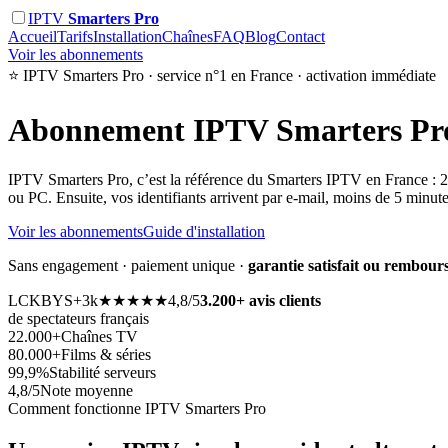
IPTV
Smarters Pro
Accueil
Tarifs
Installation
Chaînes
FAQ
Blog
Contact
Voir les abonnements
⭐ IPTV Smarters Pro · service n°1 en France · activation immédiate
Abonnement
IPTV Smarters Pr
IPTV Smarters Pro, c’est la référence du Smarters IPTV en France : 22.
ou PC. Ensuite, vos identifiants arrivent par e-mail, moins de 5 minut
Voir les abonnements
Guide d'installation
Sans engagement · paiement unique ·
garantie satisfait ou rembours
LC
KB
YS
+3k
★★★★★
4,8/5
3.200+ avis clients
de spectateurs français
22.000+
Chaînes TV
80.000+
Films & séries
99,9%
Stabilité serveurs
4,8/5
Note moyenne
Comment fonctionne IPTV Smarters Pro