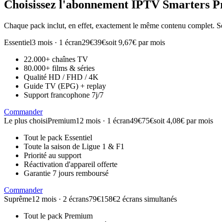
Choisissez l'abonnement
IPTV Smarters P
Chaque pack inclut, en effet, exactement le même contenu complet. Se
Essentiel
3 mois · 1 écran
29€
39€
soit 9,67€ par mois
22.000+ chaînes TV
80.000+ films & séries
Qualité HD / FHD / 4K
Guide TV (EPG) + replay
Support francophone 7j/7
Commander
Le plus choisi
Premium
12 mois · 1 écran
49€
75€
soit 4,08€ par mois
Tout le pack Essentiel
Toute la saison de Ligue 1 & F1
Priorité au support
Réactivation d'appareil offerte
Garantie 7 jours remboursé
Commander
Suprême
12 mois · 2 écrans
79€
158€
2 écrans simultanés
Tout le pack Premium