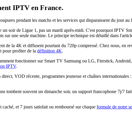
ent IPTV
en France.
 coupures pendant les matchs et les services qui disparaissent du jour a
 soir de Ligue 1, pas un mardi après-midi. C'est pourquoi IPTV Smarte
nts sur une seule machine. Le principe technique est détaillé dans l'artic
 de la 4K et diffusent pourtant du 720p compressé. Chez nous, en reva
 pour profiter de la
définition 4K
.
mment fonctionner sur Smart TV Samsung ou LG, Firestick, Android, i
tion IPTV
.
n direct, VOD récente, programmes jeunesse et chaînes internationales 
ons tombent souvent un dimanche soir, un support francophone 7j/7 fait 
caché, et 7 jours satisfait ou remboursé sur chaque
formule de notre s