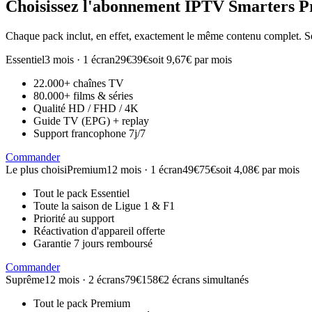
Choisissez l'abonnement
IPTV Smarters P
Chaque pack inclut, en effet, exactement le même contenu complet. Se
Essentiel
3 mois · 1 écran
29€
39€
soit 9,67€ par mois
22.000+ chaînes TV
80.000+ films & séries
Qualité HD / FHD / 4K
Guide TV (EPG) + replay
Support francophone 7j/7
Commander
Le plus choisi
Premium
12 mois · 1 écran
49€
75€
soit 4,08€ par mois
Tout le pack Essentiel
Toute la saison de Ligue 1 & F1
Priorité au support
Réactivation d'appareil offerte
Garantie 7 jours remboursé
Commander
Suprême
12 mois · 2 écrans
79€
158€
2 écrans simultanés
Tout le pack Premium