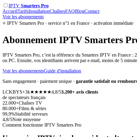
IPTV
Smarters Pro
Accueil
Tarifs
Installation
Chaînes
FAQ
Blog
Contact
Voir les abonnements
⭐ IPTV Smarters Pro · service n°1 en France · activation immédiate
Abonnement
IPTV Smarters Pr
IPTV Smarters Pro, c’est la référence du Smarters IPTV en France : 22.
ou PC. Ensuite, vos identifiants arrivent par e-mail, moins de 5 minut
Voir les abonnements
Guide d'installation
Sans engagement · paiement unique ·
garantie satisfait ou rembours
LC
KB
YS
+3k
★★★★★
4,8/5
3.200+ avis clients
de spectateurs français
22.000+
Chaînes TV
80.000+
Films & séries
99,9%
Stabilité serveurs
4,8/5
Note moyenne
Comment fonctionne IPTV Smarters Pro