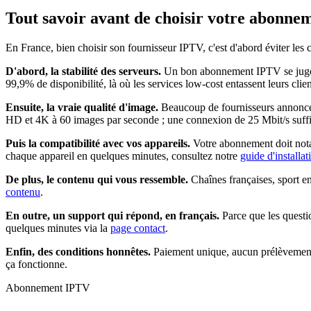
Tout savoir avant de choisir votre
abonnem
En France, bien choisir son fournisseur IPTV, c'est d'abord éviter les
D'abord, la stabilité des serveurs.
Un bon abonnement IPTV se juge un
99,9% de disponibilité, là où les services low-cost entassent leurs clie
Ensuite, la vraie qualité d'image.
Beaucoup de fournisseurs annoncent
HD et 4K à 60 images par seconde ; une connexion de 25 Mbit/s suffit
Puis la compatibilité avec vos appareils.
Votre abonnement doit nota
chaque appareil en quelques minutes, consultez notre
guide d'installa
De plus, le contenu qui vous ressemble.
Chaînes françaises, sport e
contenu
.
En outre, un support qui répond, en français.
Parce que les questi
quelques minutes via la
page contact
.
Enfin, des conditions honnêtes.
Paiement unique, aucun prélèvement 
ça fonctionne.
Abonnement IPTV