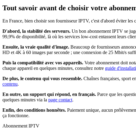
Tout savoir avant de choisir votre
abonnem
En France, bien choisir son fournisseur IPTV, c'est d'abord éviter les
D'abord, la stabilité des serveurs.
Un bon abonnement IPTV se juge un
99,9% de disponibilité, là où les services low-cost entassent leurs clie
Ensuite, la vraie qualité d'image.
Beaucoup de fournisseurs annoncent
HD et 4K à 60 images par seconde ; une connexion de 25 Mbit/s suffit
Puis la compatibilité avec vos appareils.
Votre abonnement doit nota
chaque appareil en quelques minutes, consultez notre
guide d'installa
De plus, le contenu qui vous ressemble.
Chaînes françaises, sport e
contenu
.
En outre, un support qui répond, en français.
Parce que les questi
quelques minutes via la
page contact
.
Enfin, des conditions honnêtes.
Paiement unique, aucun prélèvement 
ça fonctionne.
Abonnement IPTV