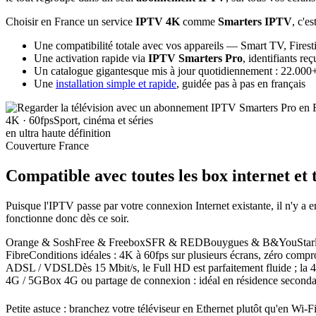
Choisir en France un service
IPTV 4K
comme
Smarters IPTV
, c'es
Une compatibilité totale avec vos appareils — Smart TV, Firest
Une activation rapide via
IPTV Smarters Pro
, identifiants r
Un catalogue gigantesque mis à jour quotidiennement : 22.000+ 
Une
installation simple et rapide
, guidée pas à pas en français
4K · 60fps
Sport, cinéma et séries
en ultra haute définition
Couverture France
Compatible avec toutes les box internet
et 
Puisque l'IPTV passe par votre connexion Internet existante, il n'y
fonctionne donc dès ce soir.
Orange & Sosh
Free & Freebox
SFR & RED
Bouygues & B&You
Sta
Fibre
Conditions idéales : 4K à 60fps sur plusieurs écrans, zéro compr
ADSL / VDSL
Dès 15 Mbit/s, le Full HD est parfaitement fluide ; la 
4G / 5G
Box 4G ou partage de connexion : idéal en résidence seconda
Petite astuce : branchez votre téléviseur en Ethernet plutôt qu'en Wi-F