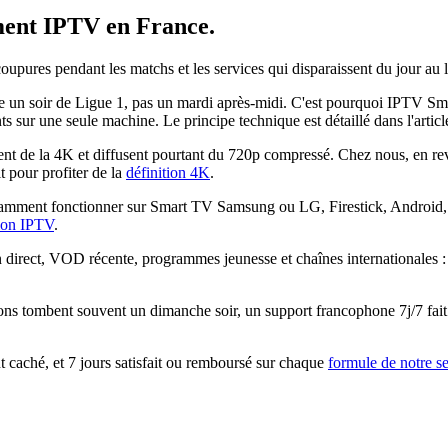
ent IPTV
en France.
 coupures pendant les matchs et les services qui disparaissent du jour a
 soir de Ligue 1, pas un mardi après-midi. C'est pourquoi IPTV Smarte
nts sur une seule machine. Le principe technique est détaillé dans l'artic
 de la 4K et diffusent pourtant du 720p compressé. Chez nous, en reva
 pour profiter de la
définition 4K
.
mment fonctionner sur Smart TV Samsung ou LG, Firestick, Android, i
tion IPTV
.
n direct, VOD récente, programmes jeunesse et chaînes internationales 
ons tombent souvent un dimanche soir, un support francophone 7j/7 fait 
caché, et 7 jours satisfait ou remboursé sur chaque
formule de notre s