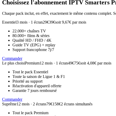
Choisissez l'abonnement
IPTV Smarters P
Chaque pack inclut, en effet, exactement le même contenu complet. Se
Essentiel
3 mois · 1 écran
29€
39€
soit 9,67€ par mois
22.000+ chaînes TV
80.000+ films & séries
Qualité HD / FHD / 4K
Guide TV (EPG) + replay
Support francophone 7j/7
Commander
Le plus choisi
Premium
12 mois · 1 écran
49€
75€
soit 4,08€ par mois
Tout le pack Essentiel
Toute la saison de Ligue 1 & F1
Priorité au support
Réactivation d'appareil offerte
Garantie 7 jours remboursé
Commander
Suprême
12 mois · 2 écrans
79€
158€
2 écrans simultanés
Tout le pack Premium