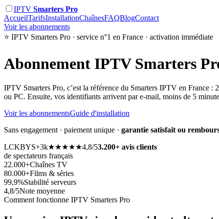
IPTV
Smarters Pro
Accueil
Tarifs
Installation
Chaînes
FAQ
Blog
Contact
Voir les abonnements
⭐ IPTV Smarters Pro · service n°1 en France · activation immédiate
Abonnement
IPTV Smarters Pr
IPTV Smarters Pro, c’est la référence du Smarters IPTV en France : 22.
ou PC. Ensuite, vos identifiants arrivent par e-mail, moins de 5 minut
Voir les abonnements
Guide d'installation
Sans engagement · paiement unique ·
garantie satisfait ou rembours
LC
KB
YS
+3k
★★★★★
4,8/5
3.200+ avis clients
de spectateurs français
22.000+
Chaînes TV
80.000+
Films & séries
99,9%
Stabilité serveurs
4,8/5
Note moyenne
Comment fonctionne IPTV Smarters Pro