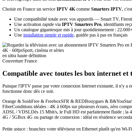
Choisir en France un service
IPTV 4K
comme
Smarters IPTV
, c'es
Une compatibilité totale avec vos appareils — Smart TV, Firest
Une activation rapide via
IPTV Smarters Pro
, identifiants r
Un catalogue gigantesque mis à jour quotidiennement : 22.000+ 
Une
installation simple et rapide
, guidée pas à pas en français
4K · 60fps
Sport, cinéma et séries
en ultra haute définition
Couverture France
Compatible avec toutes les box internet
et 
Puisque l'IPTV passe par votre connexion Internet existante, il n'y
fonctionne donc dès ce soir.
Orange & Sosh
Free & Freebox
SFR & RED
Bouygues & B&You
Sta
Fibre
Conditions idéales : 4K à 60fps sur plusieurs écrans, zéro compr
ADSL / VDSL
Dès 15 Mbit/s, le Full HD est parfaitement fluide ; la 
4G / 5G
Box 4G ou partage de connexion : idéal en résidence seconda
Petite astuce : branchez votre téléviseur en Ethernet plutôt qu'en Wi-F