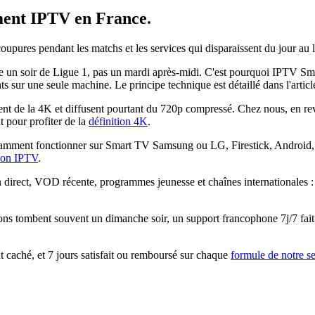
ent IPTV
en France.
 coupures pendant les matchs et les services qui disparaissent du jour a
 soir de Ligue 1, pas un mardi après-midi. C'est pourquoi IPTV Smarte
nts sur une seule machine. Le principe technique est détaillé dans l'artic
 de la 4K et diffusent pourtant du 720p compressé. Chez nous, en reva
 pour profiter de la
définition 4K
.
mment fonctionner sur Smart TV Samsung ou LG, Firestick, Android, i
tion IPTV
.
n direct, VOD récente, programmes jeunesse et chaînes internationales 
ons tombent souvent un dimanche soir, un support francophone 7j/7 fait 
caché, et 7 jours satisfait ou remboursé sur chaque
formule de notre s