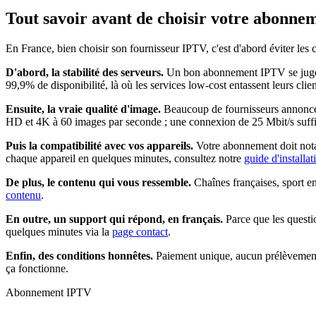
Tout savoir avant de choisir votre
abonnem
En France, bien choisir son fournisseur IPTV, c'est d'abord éviter les
D'abord, la stabilité des serveurs.
Un bon abonnement IPTV se juge un
99,9% de disponibilité, là où les services low-cost entassent leurs clie
Ensuite, la vraie qualité d'image.
Beaucoup de fournisseurs annoncent
HD et 4K à 60 images par seconde ; une connexion de 25 Mbit/s suffit
Puis la compatibilité avec vos appareils.
Votre abonnement doit nota
chaque appareil en quelques minutes, consultez notre
guide d'installa
De plus, le contenu qui vous ressemble.
Chaînes françaises, sport e
contenu
.
En outre, un support qui répond, en français.
Parce que les questi
quelques minutes via la
page contact
.
Enfin, des conditions honnêtes.
Paiement unique, aucun prélèvement 
ça fonctionne.
Abonnement IPTV