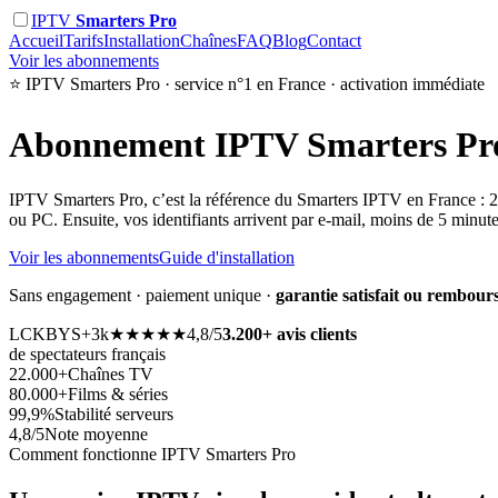
IPTV
Smarters Pro
Accueil
Tarifs
Installation
Chaînes
FAQ
Blog
Contact
Voir les abonnements
⭐ IPTV Smarters Pro · service n°1 en France · activation immédiate
Abonnement
IPTV Smarters Pr
IPTV Smarters Pro, c’est la référence du Smarters IPTV en France : 22.
ou PC. Ensuite, vos identifiants arrivent par e-mail, moins de 5 minut
Voir les abonnements
Guide d'installation
Sans engagement · paiement unique ·
garantie satisfait ou rembours
LC
KB
YS
+3k
★★★★★
4,8/5
3.200+ avis clients
de spectateurs français
22.000+
Chaînes TV
80.000+
Films & séries
99,9%
Stabilité serveurs
4,8/5
Note moyenne
Comment fonctionne IPTV Smarters Pro