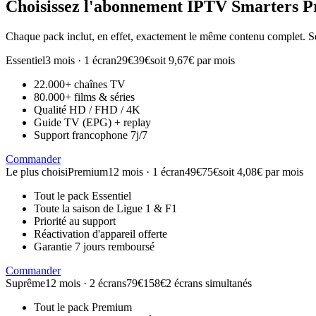
Choisissez l'abonnement
IPTV Smarters P
Chaque pack inclut, en effet, exactement le même contenu complet. Se
Essentiel
3 mois · 1 écran
29€
39€
soit 9,67€ par mois
22.000+ chaînes TV
80.000+ films & séries
Qualité HD / FHD / 4K
Guide TV (EPG) + replay
Support francophone 7j/7
Commander
Le plus choisi
Premium
12 mois · 1 écran
49€
75€
soit 4,08€ par mois
Tout le pack Essentiel
Toute la saison de Ligue 1 & F1
Priorité au support
Réactivation d'appareil offerte
Garantie 7 jours remboursé
Commander
Suprême
12 mois · 2 écrans
79€
158€
2 écrans simultanés
Tout le pack Premium