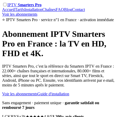
IPTV
Smarters Pro
Accueil
Tarifs
Installation
Chaînes
FAQ
Blog
Contact
Voir les abonnements
⭐ IPTV Smarters Pro · service n°1 en France · activation immédiate
Abonnement
IPTV Smarters
Pro
en France : la TV en HD,
FHD et 4K.
IPTV Smarters Pro, c’est la référence du Smarters IPTV en France :
22.000+ chaînes françaises et internationales, 80.000+ films et
séries, ainsi que tout le sport en direct sur Smart TV, Firestick,
Android, iPhone ou PC. Ensuite, vos identifiants arrivent par e-mail,
moins de 5 minutes après le paiement.
Voir les abonnements
Guide d'installation
Sans engagement · paiement unique ·
garantie satisfait ou
remboursé 7 jours
LC
KB
YS
+3k
★★★★★
4,8/5
3.200+ avis clients