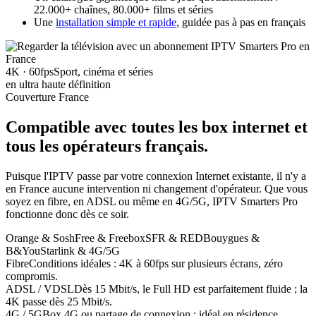
22.000+ chaînes, 80.000+ films et séries
Une
installation simple et rapide
, guidée pas à pas en français
4K · 60fps
Sport, cinéma et séries
en ultra haute définition
Couverture France
Compatible avec toutes les box internet
et
tous les opérateurs français
.
Puisque l'IPTV passe par votre connexion Internet existante, il n'y a
en France aucune intervention ni changement d'opérateur. Que vous
soyez en fibre, en ADSL ou même en 4G/5G, IPTV Smarters Pro
fonctionne donc dès ce soir.
Orange & Sosh
Free & Freebox
SFR & RED
Bouygues &
B&You
Starlink & 4G/5G
Fibre
Conditions idéales : 4K à 60fps sur plusieurs écrans, zéro
compromis.
ADSL / VDSL
Dès 15 Mbit/s, le Full HD est parfaitement fluide ; la
4K passe dès 25 Mbit/s.
4G / 5G
Box 4G ou partage de connexion : idéal en résidence