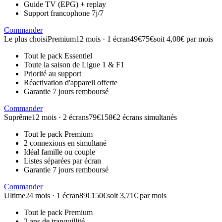
Guide TV (EPG) + replay
Support francophone 7j/7
Commander
Le plus choisi
Premium
12 mois · 1 écran
49€
75€
soit 4,08€ par mois
Tout le pack Essentiel
Toute la saison de Ligue 1 & F1
Priorité au support
Réactivation d'appareil offerte
Garantie 7 jours remboursé
Commander
Suprême
12 mois · 2 écrans
79€
158€
2 écrans simultanés
Tout le pack Premium
2 connexions en simultané
Idéal famille ou couple
Listes séparées par écran
Garantie 7 jours remboursé
Commander
Ultime
24 mois · 1 écran
89€
150€
soit 3,71€ par mois
Tout le pack Premium
2 ans de tranquillité